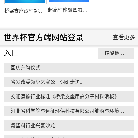
超高性能聚四氟乙烯滑板
桥梁支座改性超高分子量聚乙烯滑板
世界杯官方端网站登录
查看更多
入口
核酸检测演练...
国庆升旗仪式...
省发改委领导来我公司调研走访...
交通运输行业标准《桥梁支座用高分子材料滑板》 送审稿审查会在京召开...
河北省科学院与远征环保科技有限公司能源与环境新材料成果转化基地签约暨揭牌仪式...
氟塑料行业兴氟沙龙...