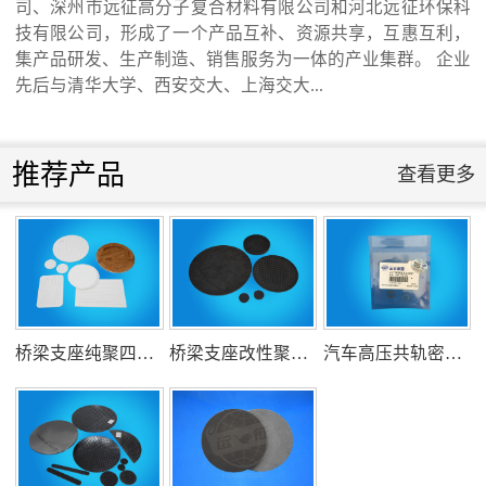
司、深州市远征高分子复合材料有限公司和河北远征环保科
河北省科学院与远征环保科技有限公司能源
技有限公司，形成了一个产品互补、资源共享，互惠互利，
集产品研发、生产制造、销售服务为一体的产业集群。 企业
先后与清华大学、西安交大、上海交大...
与环境新材料成果转化基地签约暨揭牌仪
式...
推荐产品
查看更多
氟塑料行业兴氟沙龙...
组织客户体验深州蜜桃采摘...
衡水市委书记新项目开发参观...
桥梁支座纯聚四氟乙烯滑板
桥梁支座改性聚四氟乙烯滑板
汽车高压共轨密封圈
消防小组训练...
衡水安全局长参观...