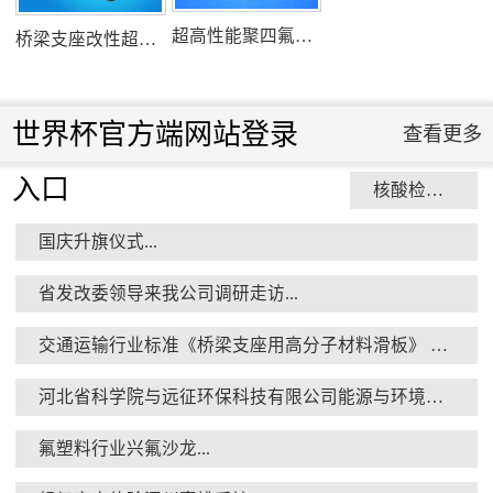
超高性能聚四氟乙烯滑板
桥梁支座改性超高分子量聚乙烯滑板
世界杯官方端网站登录
查看更多
入口
核酸检测演练...
国庆升旗仪式...
省发改委领导来我公司调研走访...
交通运输行业标准《桥梁支座用高分子材料滑板》 送审稿审查会在京召开...
河北省科学院与远征环保科技有限公司能源与环境新材料成果转化基地签约暨揭牌仪式...
氟塑料行业兴氟沙龙...