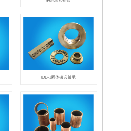
JDB-1固体镶嵌轴承