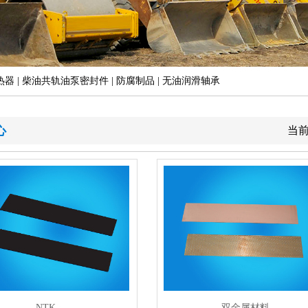
热器 | 柴油共轨油泵密封件 | 防腐制品 | 无油润滑轴承
心
当
NTK
双金属材料