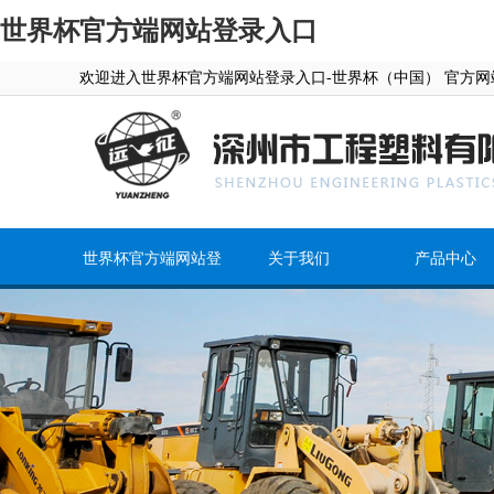
世界杯官方端网站登录入口
欢迎进入世界杯官方端网站登录入口-世界杯（中国） 官方网
世界杯官方端网站登
关于我们
产品中心
录入口